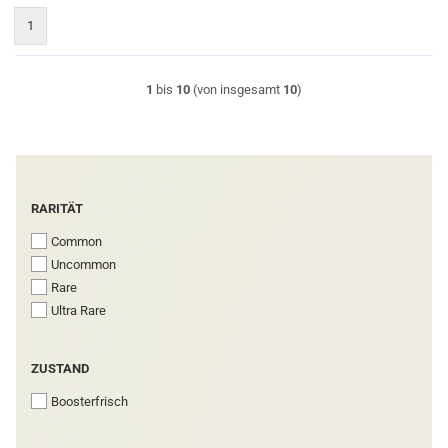
1
1
bis
10
(von insgesamt
10
)
RARITÄT
RARITÄT
Common
Uncommon
Rare
Ultra Rare
ZUSTAND
ZUSTAND
Boosterfrisch