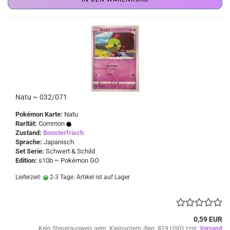
Natu ~ 032/071
Pokémon Karte:
Natu
Rarität:
Common
Zustand:
Boosterfrisch
Sprache:
Japanisch
Set Serie:
Schwert & Schild
Edition:
s10b ~ Pokémon GO
Lieferzeit:
2-3 Tage. Artikel ist auf Lager
0,59 EUR
Kein Steuerausweis gem. Kleinuntern.-Reg. §19 UStG zzgl.
Versand