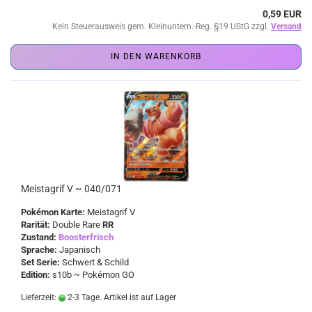
0,59 EUR
Kein Steuerausweis gem. Kleinuntern.-Reg. §19 UStG zzgl.
Versand
IN DEN WARENKORB
Meistagrif V ~ 040/071
Pokémon Karte:
Meistagrif V
Rarität:
Double Rare
RR
Zustand:
Boosterfrisch
Sprache:
Japanisch
Set Serie:
Schwert & Schild
Edition:
s10b ~ Pokémon GO
Lieferzeit:
2-3 Tage. Artikel ist auf Lager