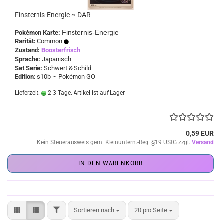
Finsternis-Energie ~ DAR
Finsternis-Energie
Pokémon Karte:
Rarität:
Common
Zustand:
Boosterfrisch
Sprache:
Japanisch
Set Serie:
Schwert & Schild
Edition:
s10b ~ Pokémon GO
Lieferzeit:
2-3 Tage. Artikel ist auf Lager
0,59 EUR
Kein Steuerausweis gem. Kleinuntern.-Reg. §19 UStG zzgl.
Versand
IN DEN WARENKORB
FILTER
Sortieren nach
pro Seite
Sortieren nach
20 pro Seite