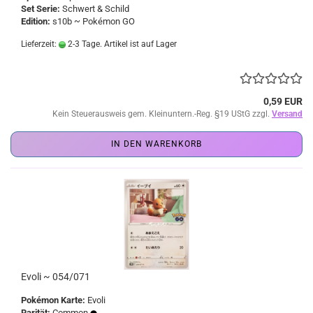
Set Serie:
Schwert & Schild
Edition:
s10b ~ Pokémon GO
Lieferzeit:
2-3 Tage. Artikel ist auf Lager
0,59 EUR
Kein Steuerausweis gem. Kleinuntern.-Reg. §19 UStG zzgl.
Versand
IN DEN WARENKORB
Evoli ~ 054/071
Pokémon Karte:
Evoli
Rarität:
Common