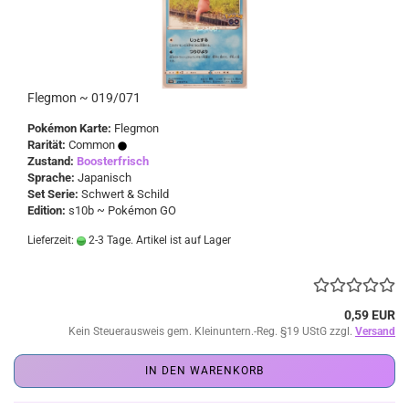
Flegmon ~ 019/071
Pokémon Karte:
Flegmon
Rarität:
Common
Zustand:
Boosterfrisch
Sprache:
Japanisch
Set Serie:
Schwert & Schild
Edition:
s10b ~ Pokémon GO
Lieferzeit:
2-3 Tage. Artikel ist auf Lager
0,59 EUR
Kein Steuerausweis gem. Kleinuntern.-Reg. §19 UStG zzgl.
Versand
IN DEN WARENKORB