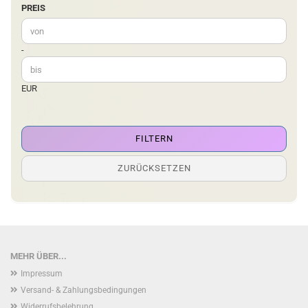
PREIS
PREIS
Preis bis
-
EUR
FILTERN
ZURÜCKSETZEN
MEHR ÜBER...
Impressum
Versand- & Zahlungsbedingungen
Widerrufsbelehrung