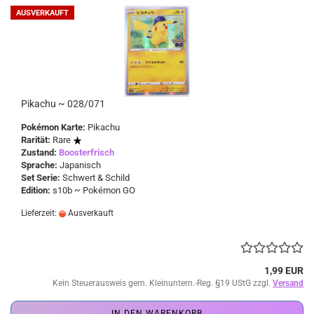
AUSVERKAUFT
Pikachu ~ 028/071
Pokémon Karte:
Pikachu
Rarität:
Rare
Zustand:
Boosterfrisch
Sprache:
Japanisch
Set Serie:
Schwert & Schild
Edition:
s10b ~ Pokémon GO
Lieferzeit:
Ausverkauft
1,99 EUR
Kein Steuerausweis gem. Kleinuntern.-Reg. §19 UStG zzgl.
Versand
IN DEN WARENKORB