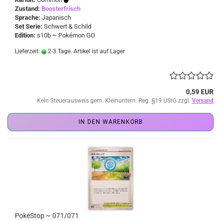
Zustand:
Boosterfrisch
Sprache:
Japanisch
Set Serie:
Schwert & Schild
Edition:
s10b ~ Pokémon GO
Lieferzeit:
2-3 Tage. Artikel ist auf Lager
0,59 EUR
Kein Steuerausweis gem. Kleinuntern.-Reg. §19 UStG zzgl.
Versand
IN DEN WARENKORB
PokéStop ~ 071/071