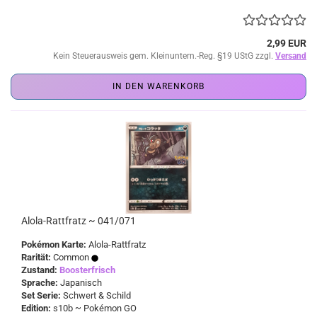
2,99 EUR
Kein Steuerausweis gem. Kleinuntern.-Reg. §19 UStG zzgl.
Versand
IN DEN WARENKORB
Alola-Rattfratz ~ 041/071
Pokémon Karte:
Alola-Rattfratz
Rarität:
Common
Zustand:
Boosterfrisch
Sprache:
Japanisch
Set Serie:
Schwert & Schild
Edition:
s10b ~ Pokémon GO