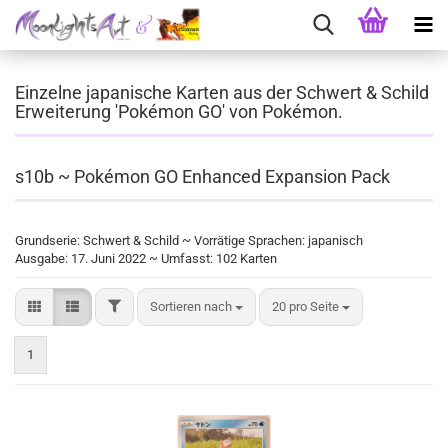
Einzelne japanische Karten aus der Schwert & Schild
Erweiterung 'Pokémon GO' von Pokémon.
s10b ~ Pokémon GO Enhanced Expansion Pack
Grundserie: Schwert & Schild ~ Vorrätige Sprachen: japanisch
Ausgabe: 17. Juni 2022 ~ Umfasst: 102 Karten
FILTER
Sortieren nach
pro Seite
Sortieren nach
20 pro Seite
1