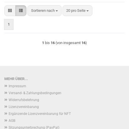
Sortieren nach
pro Seite
Sortieren nach
20 pro Seite
1
1
bis
16
(von insgesamt
16
)
MEHR ÜBER...
Impressum
Versand- & Zahlungsbedingungen
Widerrufsbelehrung
Lizenzvereinbarung
Ergänzende Lizenzvereinbarung für NFT
AGB
Sitzungsunterbrechung (PayPal)