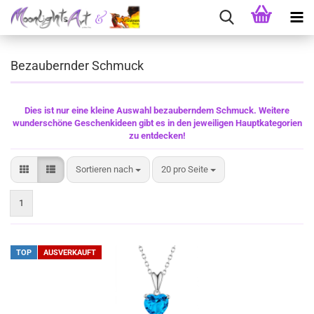
Bezaubernder Schmuck
Dies ist nur eine kleine Auswahl bezauberndem Schmuck. Weitere
wunderschöne Geschenkideen gibt es in den jeweiligen Hauptkategorien
zu entdecken!
Sortieren nach
pro Seite
Sortieren nach
20 pro Seite
1
TOP
AUSVERKAUFT