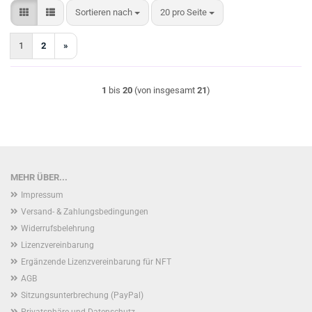
Sortieren nach
pro Seite
Sortieren nach
20 pro Seite
1
2
»
1
bis
20
(von insgesamt
21
)
MEHR ÜBER...
Impressum
Versand- & Zahlungsbedingungen
Widerrufsbelehrung
Lizenzvereinbarung
Ergänzende Lizenzvereinbarung für NFT
AGB
Sitzungsunterbrechung (PayPal)