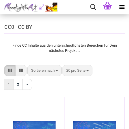
CC0 - CC BY
Finde CC Inhalte aus den unterschiedlichsten Bereichen für Dein
nächstes Projekt ...
Sortieren nach
pro Seite
Sortieren nach
20 pro Seite
1
2
»