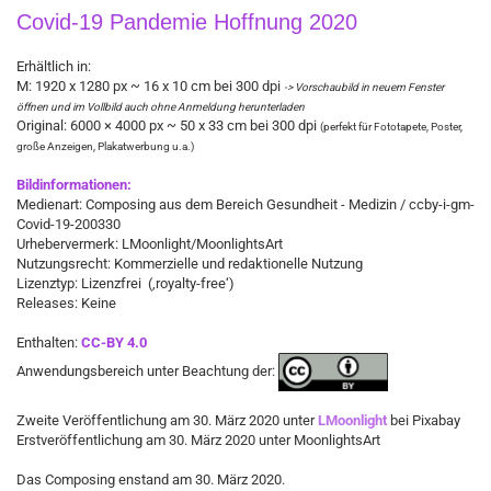
Covid-19 Pandemie Hoffnung 2020
Erhältlich in:
M: 1920 x 1280 px ~ 16 x 10 cm bei 300 dpi
-> Vorschaubild in neuem Fenster
öffnen und im Vollbild auch ohne Anmeldung herunterladen
Original: 6000 × 4000 px ~ 50 x 33 cm bei 300 dpi
(perfekt für Fototapete, Poster,
große Anzeigen, Plakatwerbung u.a.)​
Bildinformationen:
Medienart: Composing aus dem Bereich Gesundheit - Medizin / ccby-i-gm-
Covid-19-200330
Urhebervermerk: LMoonlight/MoonlightsArt
Nutzungsrecht: Kommerzielle und redaktionelle Nutzung
Lizenztyp: Lizenzfrei (‚royalty-free‘)
Releases: Keine
Enthalten:
CC-BY 4.0
Anwendungsbereich unter Beachtung der:
Zweite Veröffentlichung am 30. März 2020 unter
LMoonlight
bei Pixabay
Erstveröffentlichung am 30. März 2020 unter MoonlightsArt
Das Composing enstand am 30. März 2020.