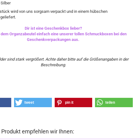
 Silber
ück wird von uns sorgsam verpackt und in einem hübschen
geliefert.
Dir ist eine Geschenkbox lieber?
t dem Organzabeutel einfach eine unserer tollen Schmuckboxen bei den
Geschenkverpackungen aus.
ilder sind stark vergrößert. Achte daher bitte auf die Größenangaben in der
Beschreibung.
tweet
pin it
teilen
 Produkt empfehlen wir Ihnen: