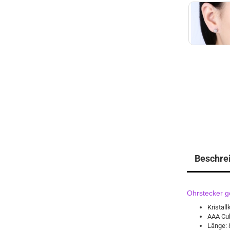
Beschre
Ohrstecker ge
Kristall
AAA Cub
Länge: