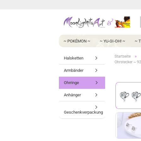
~ POKÉMON ~
~ YU-GI-OH! ~
~ 
»
Startseite
Halsketten
Ohrstecker ~ 9
Armbänder
Ohrringe
Anhänger
Geschenkverpackung