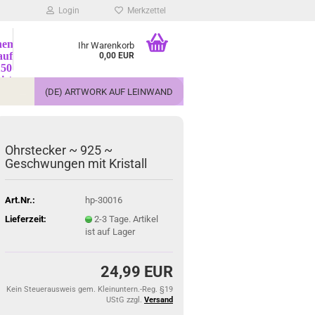
Login
Merkzettel
nem
Ihr Warenkorb
auf
0,00 EUR
150
ist
rung
(DE) ARTWORK AUF LEINWAND
frei'
lbar!
Ohrstecker ~ 925 ~
Geschwungen mit Kristall
Art.Nr.:
hp-30016
Lieferzeit:
2-3 Tage. Artikel
ist auf Lager
24,99 EUR
Kein Steuerausweis gem. Kleinuntern.-Reg. §19
UStG zzgl.
Versand