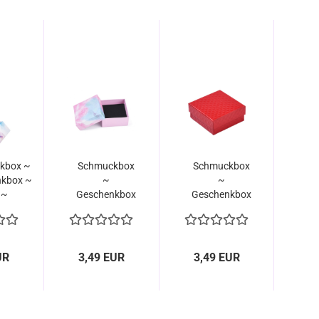
kbox ~
Schmuckbox
Schmuckbox
nkbox ~
~
~
 ~
Geschenkbox
Geschenkbox
immel...
~ 03 ~
~ 05 ~
Galaxie
Lederoptik...
UR
3,49 EUR
3,49 EUR