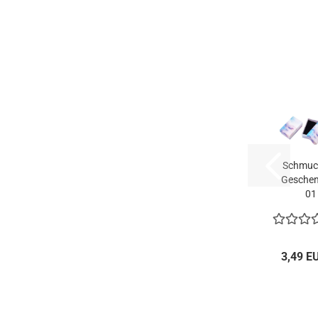
Schmuc
Gesche
01
Wolkenh
3,49 E