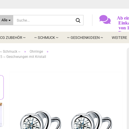
Suche...
Ab ei
Alle
Eink
von 
Euro 
'Liefe
TCG ZUBEHÖR ~
~ SCHMUCK ~
~ GESCHENKIDEEN ~
WEITERE
kosten
auswäh
»
»
~ Schmuck ~
Ohrringe
25 ~ Geschwungen mit Kristall