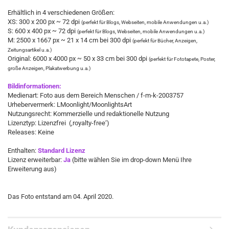
Erhältlich in 4 verschiedenen Größen:
XS: 300 x 200 px ~ 72 dpi
(perfekt für Blogs, Webseiten, mobile Anwendungen u.a.)
S: 600 x 400 px ~ 72 dpi
(perfekt für Blogs, Webseiten, mobile Anwendungen u.a.)
M: 2500 x 1667 px ~ 21 x 14 cm bei 300 dpi
(perfekt für Bücher, Anzeigen,
Zeitungsartikel u.a.)
Original: 6000 x 4000 px ~ 50 x 33 cm bei 300 dpi
(perfekt für Fototapete, Poster,
große Anzeigen, Plakatwerbung u.a.)
Bildinformationen:
Medienart: Foto aus dem Bereich Menschen / f-m-k-2003757
Urhebervermerk: LMoonlight/MoonlightsArt
Nutzungsrecht: Kommerzielle und redaktionelle Nutzung
Lizenztyp: Lizenzfrei (‚royalty-free‘)
Releases: Keine
Enthalten:
Standard Lizenz
Lizenz erweiterbar:
Ja
(bitte wählen Sie im drop-down Menü Ihre
Erweiterung aus)
​Das Foto entstand am 04. April 2020.