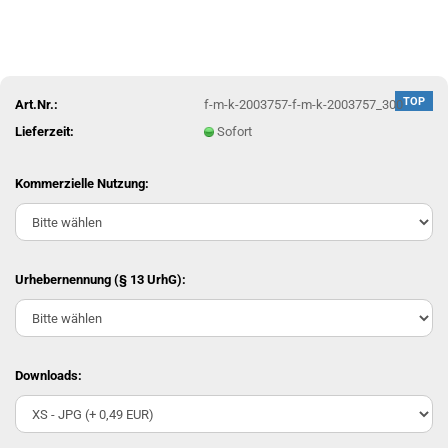
TOP
Art.Nr.:
f-m-k-2003757-f-m-k-2003757_300
Lieferzeit:
Sofort
Kommerzielle Nutzung:
Urhebernennung (§ 13 UrhG):
Downloads: