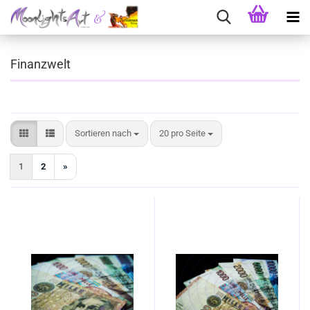
Finanzwelt
Sortieren nach
pro Seite
Sortieren nach
20 pro Seite
1
2
»