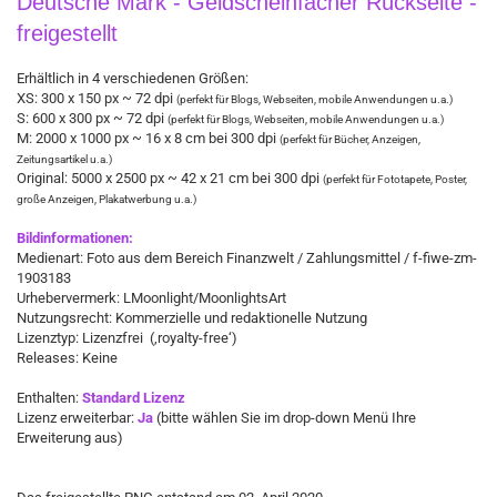
Deutsche Mark - Geldscheinfächer Rückseite -
freigestellt
Erhältlich in 4 verschiedenen Größen:
XS: 300 x 150 px ~ 72 dpi
(perfekt für Blogs, Webseiten, mobile Anwendungen u.a.)
S: 600 x 300 px ~ 72 dpi
(perfekt für Blogs, Webseiten, mobile Anwendungen u.a.)
M: 2000 x 1000 px ~ 16 x 8 cm bei 300 dpi
(perfekt für Bücher, Anzeigen,
Zeitungsartikel u.a.)
Original: 5000 x 2500 px ~ 42 x 21 cm bei 300 dpi
(perfekt für Fototapete, Poster,
große Anzeigen, Plakatwerbung u.a.)​​
Bildinformationen:
Medienart: Foto aus dem Bereich Finanzwelt / Zahlungsmittel / f-fiwe-zm-
1903183
Urhebervermerk: LMoonlight/MoonlightsArt
Nutzungsrecht: Kommerzielle und redaktionelle Nutzung
Lizenztyp: Lizenzfrei (‚royalty-free‘)
Releases: Keine
Enthalten:
Standard Lizenz
Lizenz erweiterbar:
Ja
(bitte wählen Sie im drop-down Menü Ihre
Erweiterung aus)