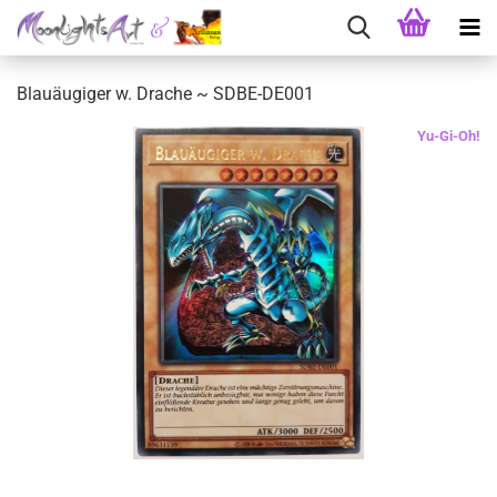
Blauäugiger w. Drache ~ SDBE-DE001
Yu-Gi-Oh!