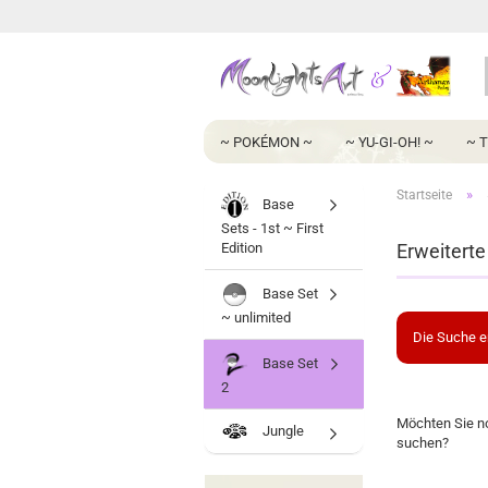
~ POKÉMON ~
~ YU-GI-OH! ~
~ 
»
Startseite
Base
Sets - 1st ~ First
Edition
Erweitert
Base Set
~ unlimited
Die Suche e
Base Set
2
MÖCHTEN
Möchten Sie n
Jungle
SIE
suchen?
NOCH
EINMAL