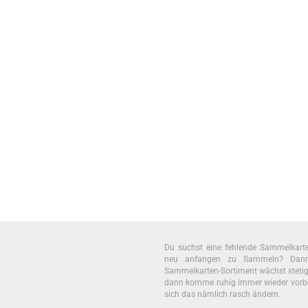
Du suchst eine fehlende Sammelkar
neu anfangen zu Sammeln? Dann 
Sammelkarten-Sortiment wächst stetig. U
dann komme ruhig immer wieder vorb
sich das nämlich rasch ändern.