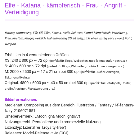
Elfe - Katana - kämpferisch - Frau - Angriff -
Verteidigung
fantasy, composing, Elfe, Elf, Elfen, Katana, Waffe, Schwert, Kampf, kämpferisch, Verteidiung,
Frau, Kostüm, Krieger, weiblich, Nahaufnahme, 3D art, fairy, pixie, elves, sprite, sexy, sword, fight,
weapon
Erhältlich in 4 verschiedenen Größen:
XS: 240 x 300 px ~ 72 dpi
(perfekt für Blogs, Webseiten, mobile Anwendungen u.a.)
S: 480 x 600 px ~ 72 dpi
(perfekt für Blogs, Webseiten, mobile Anwendungen u.a.)
M: 2000 x 2500 px ~ 17 x 21 cm bei 300 dpi
(perfekt für Bücher, Anzeigen,
Zeitungsartikel u.a.)
Original: 4800 x 6000 px ~ 40 x 50 cm bei 300 dpi
(perfekt für Fototapete, Poster,
große Anzeigen, Plakatwerbung u.a.)
Bildinformationen:
Medienart: Composing aus dem Bereich Illustration / Fantasy / i-f-fantasy-
fairy-210‎607‏‎1551​
Urhebervermerk: LMoonlight/MoonlightsArt
Nutzungsrecht: Persönliche und kommerzielle Nutzung
Lizenztyp: Lizenzfrei (‚royalty-free‘)
Releases: Model-Release ~ Ja (CGI)