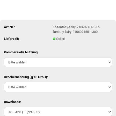
Art.Nr.:
i-f-fantasy-fairy-210‎607‏‎1551-i-f-
fantasy-fairy-210‎607‏‎1551_300
Lieferzeit:
Sofort
Kommerzielle Nutzung:
Urhebernennung (§ 13 UrhG):
Downloads: