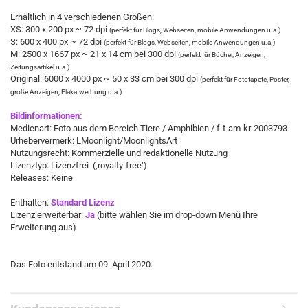
Erhältlich in 4 verschiedenen Größen:
XS: 300 x 200 px ~ 72 dpi
(perfekt für Blogs, Webseiten, mobile Anwendungen u.a.)
S: 600 x 400 px ~ 72 dpi
(perfekt für Blogs, Webseiten, mobile Anwendungen u.a.)
M: 2500 x 1667 px ~ 21 x 14 cm bei 300 dpi
(perfekt für Bücher, Anzeigen,
Zeitungsartikel u.a.)
Original: 6000 x 4000 px ~ 50 x 33 cm bei 300 dpi
(perfekt für Fototapete, Poster,
große Anzeigen, Plakatwerbung u.a.)
Bildinformationen:
Medienart: Foto aus dem Bereich Tiere / Amphibien / f-t-am-kr-2003793
Urhebervermerk: LMoonlight/MoonlightsArt
Nutzungsrecht: Kommerzielle und redaktionelle Nutzung
Lizenztyp: Lizenzfrei (‚royalty-free‘)
Releases: Keine
Enthalten:
Standard Lizenz
Lizenz erweiterbar:
Ja
(bitte wählen Sie im drop-down Menü Ihre
Erweiterung aus)
​​Das Foto entstand am 09. April 2020.