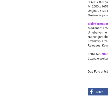
S: 600 x 399 p
M: 2500 x 1659
Original: 6123
Plakatwerbung u.a.
Bildinformatio
Medienart: Fot
Urhebervermer
Nutzungsrecht:
Lizenztyp: Lizen
Releases: Kei
Enthalten:
Stan
Lizenz erweite
​Das Foto ents
teilen