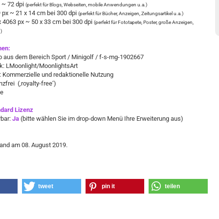
x ~ 72 dpi
(perfekt für Blogs, Webseiten, mobile Anwendungen u.a.)
 px ~ 21 x 14 cm bei 300 dpi
(perfekt für Bücher, Anzeigen, Zeitungsartikel u.a.)
 x 4063 px ~ 50 x 33 cm bei 300 dpi
(perfekt für Fototapete, Poster, große Anzeigen,
)
nen:
o aus dem Bereich Sport / Minigolf / f-s-mg-1902667
k: LMoonlight/MoonlightsArt
 Kommerzielle und redaktionelle Nutzung
zfrei (‚royalty-free‘)
ne
dard Lizenz
rbar:
Ja
(bitte wählen Sie im drop-down Menü Ihre Erweiterung aus)
tand am 08. August 2019.
tweet
pin it
teilen