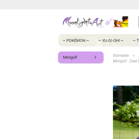
~ POKÉMON ~
~ YU-GI-OH! ~
~ 
»
Startseite
Minigolf
Minigolf - Zwe