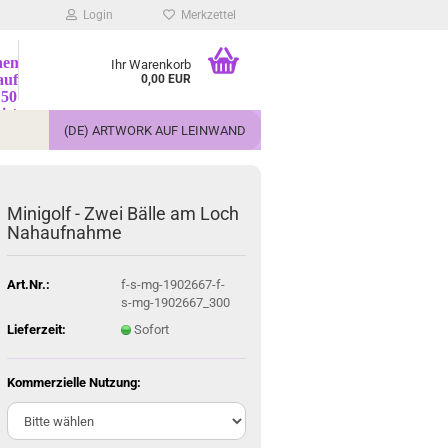
Login
Merkzettel
nem
Ihr Warenkorb
auf
0,00 EUR
150
ist
rung
(DE) ARTWORK AUF LEINWAND
frei'
lbar!
Minigolf - Zwei Bälle am Loch
Nahaufnahme
Art.Nr.:
f-s-mg-1902667-f-
s-mg-1902667_300
Lieferzeit:
Sofort
Kommerzielle Nutzung: